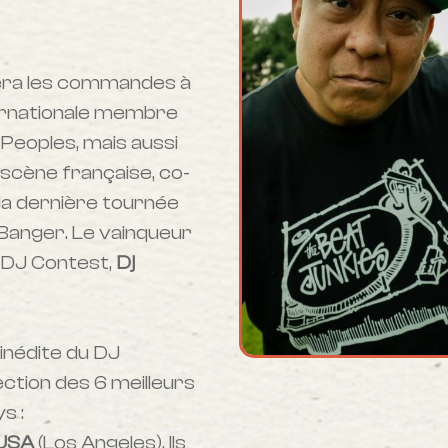
ssera les commandes à
ternationale membre
Peoples, mais aussi
 scène française, co-
la dernière tournée
 Banger. Le vainqueur
s DJ Contest,
Dj
inédite du DJ
ection des 6 meilleurs
s :
USA
(Los Angeles). Ils