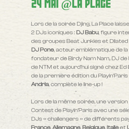
24
MAI
@LA
PLACE
Lors de la soirée Djing, La Place lai
2 DJs iconiques :
DJ
Babu
, figure in
des groupes Beat Junkies et Dilated 
DJ
Pone
, acteur emblématique de la
fondateur de Birdy Nam Nam, DJ de 
de NTM et aujourd’hui signé chez Ed
de la première édition du Playin’Pari
Andria
, complète le line-up !
Lors de la même soirée, une version 
Contest de Playin’Paris avec une sél
DJs « challengers » de différents pay
France
,
Allemagne
,
Belgique
,
Italie
et