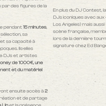
 par des figures de la
En plus du DJ Contest, 
DJs iconiques avec aux
Los Angeles) mais aussi
ne pendant
15 minutes
,
scène française, memb
 sélection, sa
lors de la dernière tour
 et sa capacité à
signature chez Ed Bang
oques. Ils·elles
e DJs et artistes
oney de 1000€, une
ent et du matériel
uront ensuite accès à
2
réation et de partage
e Up
et la présence