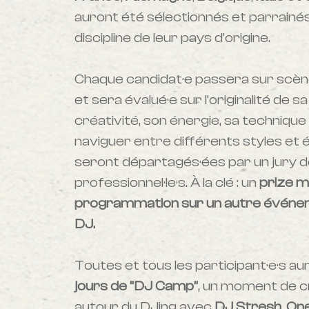
auront été sélectionnés et parrainés
discipline de leur pays d’origine.
Chaque candidat·e passera sur scè
et sera évalué·e sur l’originalité de sa
créativité, son énergie, sa technique
naviguer entre différents styles et ép
seront départagés·ées par un jury d
professionnel·le·s. À la clé : un
prize m
programmation sur un autre événem
DJ.
Toutes et tous les participant·e·s a
jours de ”DJ Camp”
, un moment de c
autour du DJing avec
DJ Stresh
,
On