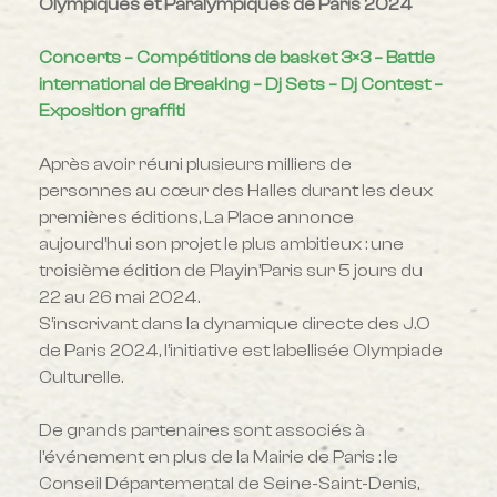
Olympiques et Paralympiques de Paris 2024
Concerts – Compétitions de basket 3×3 – Battle
international de Breaking – Dj Sets – Dj Contest –
Exposition graffiti
Après avoir réuni plusieurs milliers de
personnes au cœur des Halles durant les deux
premières éditions, La Place annonce
aujourd’hui son projet le plus ambitieux : une
troisième édition de Playin’Paris sur 5 jours du
22 au 26 mai 2024.
S’inscrivant dans la dynamique directe des J.O
de Paris 2024, l’initiative est labellisée Olympiade
Culturelle.
De grands partenaires sont associés à
l’événement en plus de la Mairie de Paris : le
Conseil Départemental de Seine-Saint-Denis,