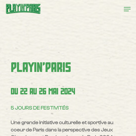
Skip
Menu
Men
to
main
content
PLAYIN'PARIS
DU
22
AU
26
MAI
2024
5 JOURS DE FESTIVITÉS
Une grande initiative culturelle et sportive au
coeur de Paris dans la perspective des Jeux